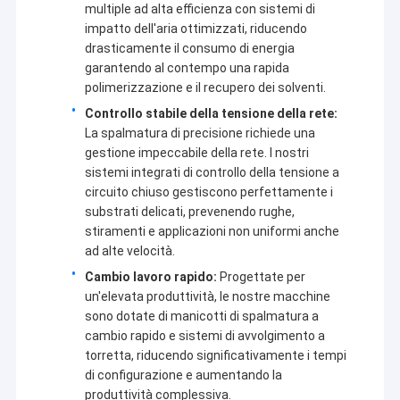
multiple ad alta efficienza con sistemi di
Macchina di rivestimento dell'estrusione
realizziamo. Sulla base della nostra esperienza nel
settore della laminazione per estrusione, insieme a più
impatto dell'aria ottimizzati, riducendo
partner, creeremo un futuro migliore attraverso soluzioni
drasticamente il consumo di energia
macchina di rivestimento di carta
più intelligenti, più efficienti e più affidabili.
garantendo al contempo una rapida
polimerizzazione e il recupero dei solventi.
Il doppio ha parteggiato macchina di laminazione
Controllo stabile della tensione della rete:
Pezzi meccanici della laminazione
La spalmatura di precisione richiede una
gestione impeccabile della rete. I nostri
Macchina del tessuto soffiata colata
sistemi integrati di controllo della tensione a
circuito chiuso gestiscono perfettamente i
substrati delicati, prevenendo rughe,
stiramenti e applicazioni non uniformi anche
ad alte velocità.
Cambio lavoro rapido:
Progettate per
un'elevata produttività, le nostre macchine
sono dotate di manicotti di spalmatura a
cambio rapido e sistemi di avvolgimento a
torretta, riducendo significativamente i tempi
di configurazione e aumentando la
produttività complessiva.