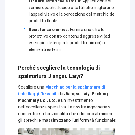
Finiture estetiche e tattili:
Applicazione di
vernici opache, lucide o tattili che migliorano
l'appeal visivo e la percezione del marchio del
prodotto finale.
Resistenza chimica:
Fornire uno strato
protettivo contro contenuti aggressivi (ad
esempio, detergenti, prodotti chimici) o
elementi esterni.
Perché scegliere la tecnologia di
spalmatura Jiangsu Laiyi?
Scegliere una
Macchina per la spalmatura di
imballaggi flessibili
da
Jiangsu Laiyi Packing
Machinery Co., Ltd.
è un investimento
Casa
nell'eccellenza operativa. La nostra ingegneria si
concentra su funzionalità che riducono al minimo
Jiangsu Laiyi Packing Machinery Co.,Ltd è stata fondata
Prodotti
nel 2007 e si è trasferita nel distretto di Jintan nel 2015.
gli sprechi e massimizzano l'uniformità funzionale:
La nuova fabbrica, con una scala ampliata e una
Circa noi
tecnologia avanzata, ha migliorato la sua influenza sul