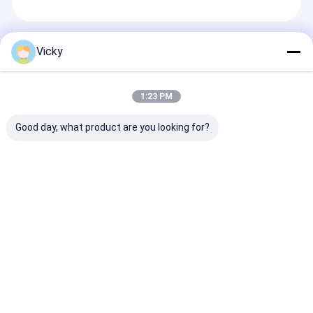
Prodotti Raccomandati
Vicky
1:23 PM
Good day, what product are you looking for?
Macchina
Macchina
Macchina di
laminatrice per
laminatrice per
laminazione
estrusione di nastro
estrusione di carta
parteggiata d
adesivo di alto valore
su un lato di alto
del film 1550
valore
dell'ANIMALE
Invia richiesta
Invia richiesta
Invia richi
DOMESTICO di
Coating del PE
Casa
Circa noi
Contattaci
Desktop Site
Mappa del sito
Politica sulla privacy
Qualità
Macchina ricoprente della laminazione dell'estrusione
Fabbrica cinese.Copyright © 2026 JIANGSU LAIYI PACKING