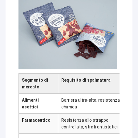
Segmento di
Requisito di spalmatura
Prodo
mercato
Alimenti
Barriera ultra-alta, resistenza
Buste
asettici
chimica
case
Farmaceutico
Resistenza allo strappo
Stri
controllata, strati antistatici
dispo