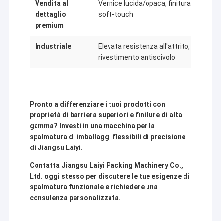
Vendita al
Vernice lucida/opaca, finitura
Bust
dettaglio
soft-touch
snack
premium
Industriale
Elevata resistenza all'attrito,
Sacch
rivestimento antiscivolo
imbal
Pronto a differenziare i tuoi prodotti con
proprietà di barriera superiori e finiture di alta
gamma? Investi in una macchina per la
spalmatura di imballaggi flessibili di precisione
di Jiangsu Laiyi.
Contatta Jiangsu Laiyi Packing Machinery Co.,
Ltd. oggi stesso per discutere le tue esigenze di
spalmatura funzionale e richiedere una
consulenza personalizzata.