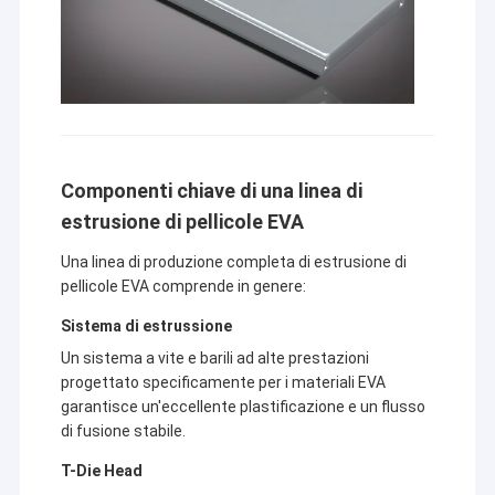
Componenti chiave di una linea di
estrusione di pellicole EVA
Una linea di produzione completa di estrusione di
pellicole EVA comprende in genere:
Sistema di estrussione
Un sistema a vite e barili ad alte prestazioni
Casa
progettato specificamente per i materiali EVA
garantisce un'eccellente plastificazione e un flusso
Jiangsu Laiyi Packing Machinery Co.,Ltd è stata fondata
Prodotti
di fusione stabile.
nel 2007 e si è trasferita nel distretto di Jintan nel 2015.
La nuova fabbrica, con una scala ampliata e una
Circa noi
T-Die Head
tecnologia avanzata, ha migliorato la sua influenza sul