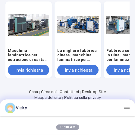
Macchina
La migliore fabbrica
Fabbrica supe
laminatrice per
cinese | Macchina
in Cina | Macc
estrusione di carta
laminatrice per
per laminazion
su un lato di alto
estrusione di film di
estrusione di f
valore
laminazione
rilascio di grig
Invia richiesta
Invia richiesta
Invia richi
Casa
Circa noi
Contattaci
Desktop Site
Mappa del sito
Politica sulla privacy
Qualità
Macchina ricoprente della laminazione dell'estrusione
Vicky
Fabbrica cinese.Copyright © 2026 JIANGSU LAIYI PACKING
MACHINERY CO.,LTD.. All Rights Reserved.
11:38 AM