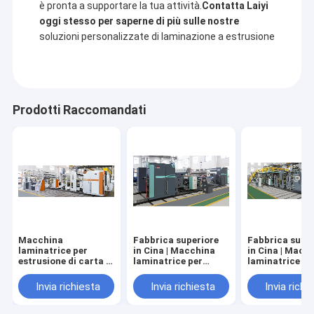
è pronta a supportare la tua attività.
Contatta Laiyi
oggi stesso per saperne di più sulle nostre
soluzioni personalizzate di laminazione a estrusione
Prodotti Raccomandati
Macchina
Fabbrica superiore
Fabbrica supe
laminatrice per
in Cina | Macchina
in Cina | Macc
estrusione di carta a
laminatrice per
laminatrice pe
rilascio bifacciale di
estrusione di carta
estrusione di
alto valore
su un lato
imballaggi liqu
Invia richiesta
Invia richiesta
Invia richi
asettici