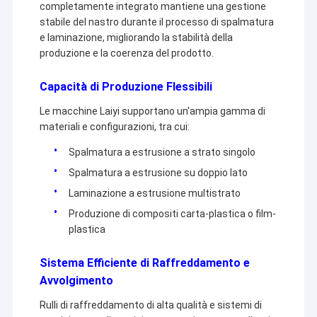
completamente integrato mantiene una gestione
Macchina di rivestimento dell'estrusione
realizziamo. Sulla base della nostra esperienza nel
stabile del nastro durante il processo di spalmatura
settore della laminazione per estrusione, insieme a più
partner, creeremo un futuro migliore attraverso soluzioni
e laminazione, migliorando la stabilità della
macchina di rivestimento di carta
più intelligenti, più efficienti e più affidabili.
produzione e la coerenza del prodotto.
Il doppio ha parteggiato macchina di laminazione
Capacità di Produzione Flessibili
Pezzi meccanici della laminazione
Le macchine Laiyi supportano un'ampia gamma di
materiali e configurazioni, tra cui:
Macchina del tessuto soffiata colata
Spalmatura a estrusione a strato singolo
Spalmatura a estrusione su doppio lato
Laminazione a estrusione multistrato
Produzione di compositi carta-plastica o film-
plastica
Sistema Efficiente di Raffreddamento e
Avvolgimento
Rulli di raffreddamento di alta qualità e sistemi di