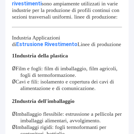
rivestimenti
sono ampiamente utilizzati in varie
industrie per la produzione di profili continui con
sezioni trasversali uniformi.
linee di produzione:
Industria Applicazioni
Estrusione
Rivestimento
di
Linee di produzione
1Industria della plastica
Ø
Film e fogli: film di imballaggio, film agricoli,
fogli di termoformazione.
Ø
Cavi e fili: isolamento e copertura dei cavi di
alimentazione e di comunicazione.
2
Industria dell'imballaggio
Ø
Imballaggio flessibile: estrussione a pellicola per
imballaggi alimentari, avvolgimento.
Ø
Imballaggi rigidi: fogli termoformanti per
contenitori, bottiglie.