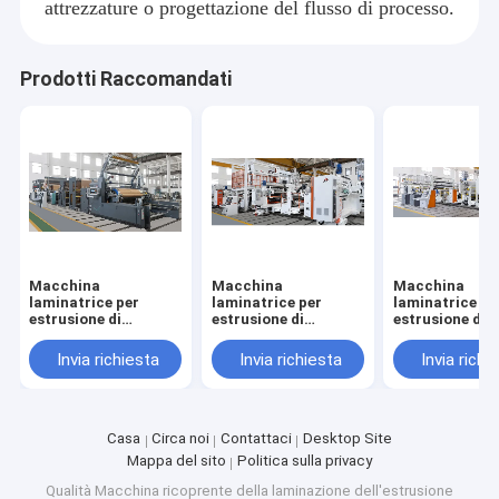
attrezzature o progettazione del flusso di processo.
Prodotti Raccomandati
Macchina
Macchina
Macchina
laminatrice per
laminatrice per
laminatrice pe
estrusione di
estrusione di
estrusione di 
bicchieri e ciotole di
imballaggi flessibili
rilascio bifacc
carta di alto valore
di alto valore
alto valore
Invia richiesta
Invia richiesta
Invia richi
Casa
Jiangsu Laiyi Packing Machinery Co.,Ltd è stata fondata
Prodotti
Casa
Circa noi
Contattaci
Desktop Site
nel 2007 e si è trasferita nel distretto di Jintan nel 2015.
La nuova fabbrica, con una scala ampliata e una
Mappa del sito
Politica sulla privacy
Circa noi
tecnologia avanzata, ha migliorato la sua influenza sul
Qualità
Macchina ricoprente della laminazione dell'estrusione