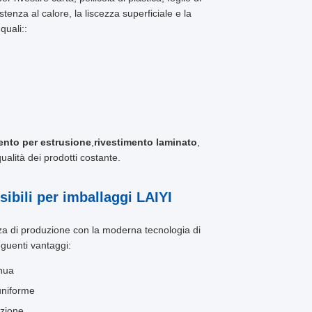
istenza al calore, la liscezza superficiale e la
quali::
ento per estrusione
,
rivestimento laminato
,
ualità dei prodotti costante.
ssibili per imballaggi LAIYI
di produzione con la moderna tecnologia di
eguenti vantaggi:
inua
uniforme
uzione