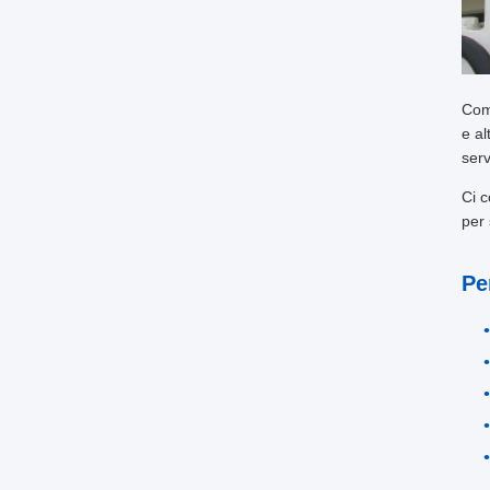
Com
e al
serv
Ci c
per 
Pe