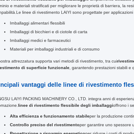
minio e materiali stratificati per migliorare le proprietà di barriera, la res
pabilità.Le linee di rivestimento LAIYI sono progettate per applicazioni 
Imballaggi alimentari flessibili
Imballaggi di bicchieri e di ciotole di carta
Imballaggi medici e farmaceutici
Materiali per imballaggi industriali e di consumo
ostra attrezzatura supporta vari metodi di rivestimento, tra cui
rivestim
vestimento di superficie funzionale
, garantendo prestazioni stabili e q
incipali vantaggi delle linee di rivestimento fle
NGSU LAIYI PACKING MACHINERY CO., LTD. integra anni di esperienza 
omazione.
linee di rivestimento flessibile degli imballaggi
offrono i s
Alta efficienza e funzionamento stabile
per la produzione cont
Controllo preciso del rivestimento
per garantire uno spessore 
Progettazione a risparmio energetico
per ridurre i costi di prod