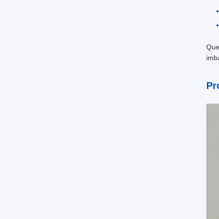
Ques
imba
Pr