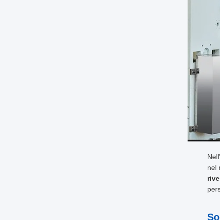
Nell
nel 
riv
pers
So