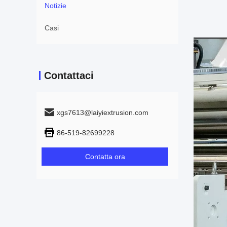
Notizie
Casi
Contattaci
xgs7613@laiyiextrusion.com
86-519-82699228
Contatta ora