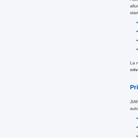
allu
stam
La n
e
ri
Pr
JIA
aut