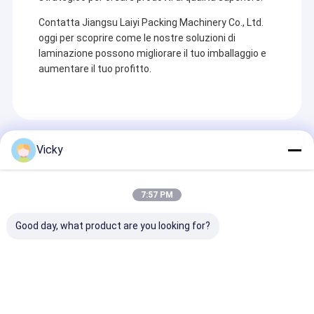
Contatta Jiangsu Laiyi Packing Machinery Co., Ltd.
oggi per scoprire come le nostre soluzioni di
laminazione possono migliorare il tuo imballaggio e
aumentare il tuo profitto.
Prodotti Raccomandati
Vicky
7:57 PM
Good day, what product are you looking for?
Macchina
Macchina
Macchina
laminatrice per
laminatrice per
laminatrice pe
estrusione di film di
estrusione di
estrusione di
alto valore e ad alta
bicchieri e ciotole di
imballaggi fles
funzionalità
carta di alto valore
di alto valore