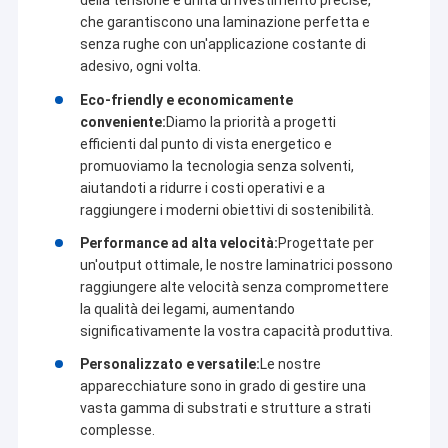
della tensione e unità di rivestimento precise,
Macchina di rivestimento dell'estrusione
realizziamo. Sulla base della nostra esperienza nel
che garantiscono una laminazione perfetta e
settore della laminazione per estrusione, insieme a più
senza rughe con un'applicazione costante di
partner, creeremo un futuro migliore attraverso soluzioni
macchina di rivestimento di carta
adesivo, ogni volta.
più intelligenti, più efficienti e più affidabili.
Eco-friendly e economicamente
Il doppio ha parteggiato macchina di laminazione
conveniente:
Diamo la priorità a progetti
efficienti dal punto di vista energetico e
Pezzi meccanici della laminazione
promuoviamo la tecnologia senza solventi,
aiutandoti a ridurre i costi operativi e a
Macchina del tessuto soffiata colata
raggiungere i moderni obiettivi di sostenibilità.
Performance ad alta velocità:
Progettate per
un'output ottimale, le nostre laminatrici possono
raggiungere alte velocità senza compromettere
la qualità dei legami, aumentando
significativamente la vostra capacità produttiva.
Personalizzato e versatile:
Le nostre
apparecchiature sono in grado di gestire una
vasta gamma di substrati e strutture a strati
complesse.