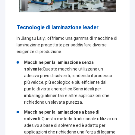
Tecnologie di laminazione leader
In Jiangsu Laiyi, offriamo una gamma di macchine di
laminazione progettate per soddisfare diverse
esigenze di produzione.
Macchine per la laminazione senza
solvente:
Queste macchine utilizzano un
adesivo privo di solventi, rendendo il processo
più veloce, più ecologico e più efficiente dal
punto di vista energetico.Sono ideali per
imballaggi alimentari e altre applicazioni che
Casa
richiedono un'elevata purezza.
Macchine per la laminazione a base di
Jiangsu Laiyi Packing Machinery Co.,Ltd è stata fondata
Prodotti
solventi:
Questo metodo tradizionale utilizza un
nel 2007 e si è trasferita nel distretto di Jintan nel 2015.
La nuova fabbrica, con una scala ampliata e una
adesivo a base di solvente ed è adatto per
Circa noi
tecnologia avanzata, ha migliorato la sua influenza sul
applicazioni che richiedono una forza di legame