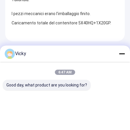
I pezzi meccanici erano l'imballaggio finito.
Caricamento totale del contenitore 5X40HQ+1X20GP.
Prodotti Raccomandati
Vicky
6:47 AM
Good day, what product are you looking for?
La migliore fabbrica
Macchina di
Macchina di
cinese | Macchina
laminazione per
laminazione p
laminatrice per
estrussione a nastro
estrusione di
estrusione di film di
adesivo di fabbrica
imballaggi ase
laminazione
originale
liquidi original
Invia richiesta
Invia richiesta
Invia richi
fabbrica