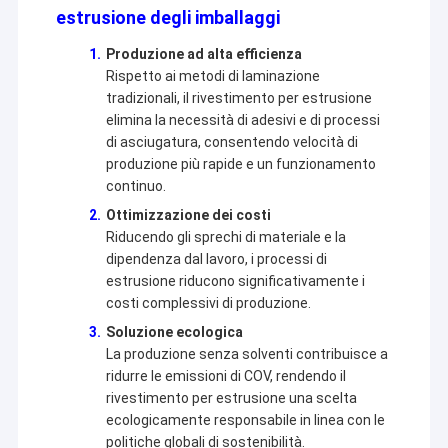
estrusione degli imballaggi
Produzione ad alta efficienza
Rispetto ai metodi di laminazione
tradizionali, il rivestimento per estrusione
elimina la necessità di adesivi e di processi
di asciugatura, consentendo velocità di
produzione più rapide e un funzionamento
continuo.
Ottimizzazione dei costi
Riducendo gli sprechi di materiale e la
dipendenza dal lavoro, i processi di
estrusione riducono significativamente i
costi complessivi di produzione.
Soluzione ecologica
Casa
La produzione senza solventi contribuisce a
ridurre le emissioni di COV, rendendo il
Jiangsu Laiyi Packing Machinery Co.,Ltd è stata fondata
Prodotti
nel 2007 e si è trasferita nel distretto di Jintan nel 2015.
rivestimento per estrusione una scelta
La nuova fabbrica, con una scala ampliata e una
ecologicamente responsabile in linea con le
Circa noi
tecnologia avanzata, ha migliorato la sua influenza sul
politiche globali di sostenibilità.