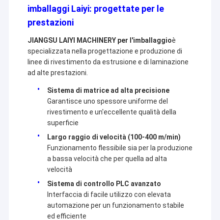
Macchina di rivestimento dell'estrusione
realizziamo. Sulla base della nostra esperienza nel
imballaggi Laiyi: progettate per le
settore della laminazione per estrusione, insieme a più
prestazioni
partner, creeremo un futuro migliore attraverso soluzioni
macchina di rivestimento di carta
più intelligenti, più efficienti e più affidabili.
JIANGSU LAIYI MACHINERY per l'imballaggio
è
Il doppio ha parteggiato macchina di laminazione
specializzata nella progettazione e produzione di
linee di rivestimento da estrusione e di laminazione
Pezzi meccanici della laminazione
ad alte prestazioni.
Sistema di matrice ad alta precisione
Macchina del tessuto soffiata colata
Garantisce uno spessore uniforme del
rivestimento e un'eccellente qualità della
superficie
Largo raggio di velocità (100-400 m/min)
Funzionamento flessibile sia per la produzione
a bassa velocità che per quella ad alta
velocità
Sistema di controllo PLC avanzato
Interfaccia di facile utilizzo con elevata
automazione per un funzionamento stabile
ed efficiente