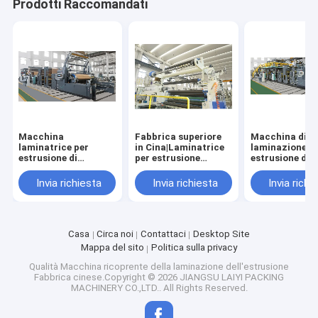
Prodotti Raccomandati
Macchina
Fabbrica superiore
Macchina di
laminatrice per
in Cina|Laminatrice
laminazione p
estrusione di
per estrusione
estrusione di
bicchieri e ciotole di
multistrato
imballaggi ase
carta di alto valore
multifunzione
liquidi original
Invia richiesta
Invia richiesta
Invia richi
fabbrica
Casa
Circa noi
Contattaci
Desktop Site
Mappa del sito
Politica sulla privacy
Qualità
Macchina ricoprente della laminazione dell'estrusione
Fabbrica cinese.Copyright © 2026 JIANGSU LAIYI PACKING
MACHINERY CO.,LTD.. All Rights Reserved.