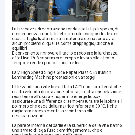
La larghezza di contrazione rende due lati più spessi, di
conseguenza, i due lati del materiale composito devono
essere tagliati, altrimenti il materiale composito avrà
alcuni problemi di qualità come drappaggio,Cricche e
squilibri.
È conveniente rinnovare il taglio e regolare la larghezza
effettiva. Può risparmiare tempo e lavoro allo stesso
tempo, e rende i prodotti piatti e lisci.
Laiyi High Speed Single Side Paper Plastic Extrusion
Laminating Machine prestazioni e vantaggi
Utilizzando una vite brevettata LAlYl con caratteristiche
di alta velocità di rotazione, alto taglio, alta miscelazione,
resistenza all'usura e risparmio energetico,per
Casa
assicurare una differenza di temperatura tra le labbra e il
polimero che esce dalla matrice inferiore a 30 °C, il che
migliorerà notevolmente la resistenza alla
Jiangsu Laiyi Packing Machinery Co.,Ltd è stata fondata
Prodotti
desquamazione.
nel 2007 e si è trasferita nel distretto di Jintan nel 2015.
La nuova fabbrica, con una scala ampliata e una
La parete interna del barile e la superficie della vite hanno
Circa noi
tecnologia avanzata, ha migliorato la sua influenza sul
uno strato di lega fuso centrifugamente, che è