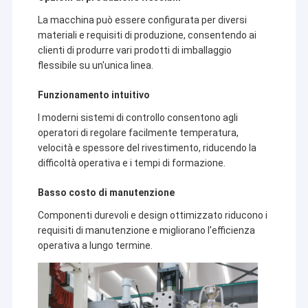
Macchina di rivestimento dell'estrusione
realizziamo. Sulla base della nostra esperienza nel
La macchina può essere configurata per diversi
settore della laminazione per estrusione, insieme a più
partner, creeremo un futuro migliore attraverso soluzioni
materiali e requisiti di produzione, consentendo ai
macchina di rivestimento di carta
più intelligenti, più efficienti e più affidabili.
clienti di produrre vari prodotti di imballaggio
flessibile su un'unica linea.
Il doppio ha parteggiato macchina di laminazione
Funzionamento intuitivo
Pezzi meccanici della laminazione
I moderni sistemi di controllo consentono agli
Macchina del tessuto soffiata colata
operatori di regolare facilmente temperatura,
velocità e spessore del rivestimento, riducendo la
difficoltà operativa e i tempi di formazione.
Basso costo di manutenzione
Componenti durevoli e design ottimizzato riducono i
requisiti di manutenzione e migliorano l'efficienza
operativa a lungo termine.