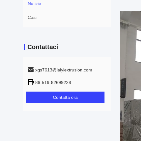
Notizie
Casi
Contattaci
xgs7613@laiyiextrusion.com
86-519-82699228
Contatta ora