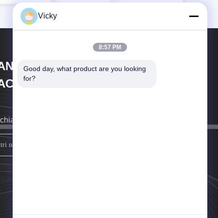
Vicky
8:57 PM
IANGSU LAIYI PACKING
Good day, what product are you looking 
for?
ACHINERY CO.,LTD.
richiameremo il prima possibile.
firmi su