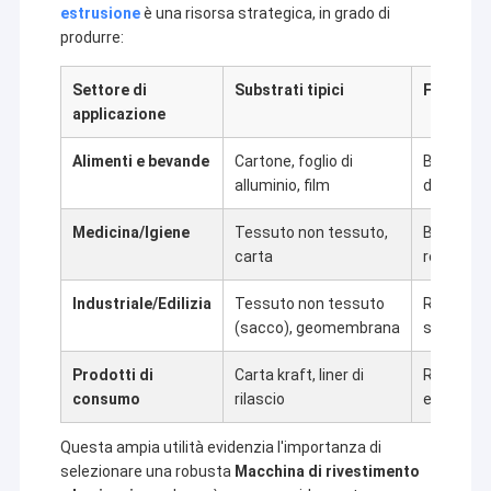
estrusione
è una risorsa strategica, in grado di
produrre:
Settore di
Substrati tipici
Funzional
applicazione
Alimenti e bevande
Cartone, foglio di
Barriera a
alluminio, film
durata di
Medicina/Igiene
Tessuto non tessuto,
Barriera s
carta
resistenz
Industriale/Edilizia
Tessuto non tessuto
Resistenz
(sacco), geomembrana
strappo, 
Prodotti di
Carta kraft, liner di
Resistenza
consumo
rilascio
etichette
Questa ampia utilità evidenzia l'importanza di
selezionare una robusta
Macchina di rivestimento