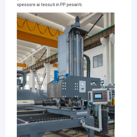
spessore ai tessuti in PP pesanti.
Casa
Jiangsu Laiyi Packing Machinery Co.,Ltd è stata fondata
Prodotti
nel 2007 e si è trasferita nel distretto di Jintan nel 2015.
La nuova fabbrica, con una scala ampliata e una
Circa noi
tecnologia avanzata, ha migliorato la sua influenza sul