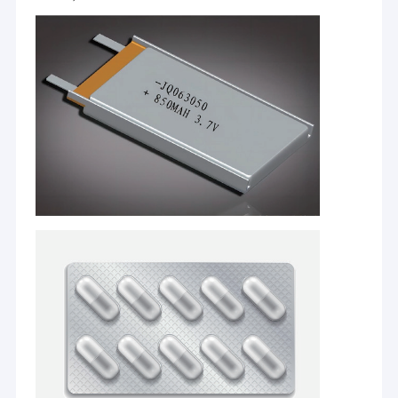
Casa
Jiangsu Laiyi Packing Machinery Co.,Ltd è stata fondata
Prodotti
nel 2007 e si è trasferita nel distretto di Jintan nel 2015.
La nuova fabbrica, con una scala ampliata e una
Circa noi
tecnologia avanzata, ha migliorato la sua influenza sul