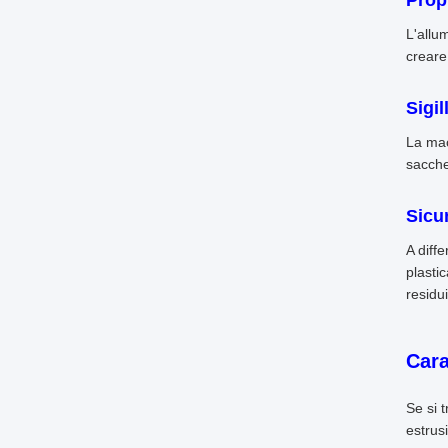
Propr
L'allu
creare
Sigil
La mac
sacche
Sicu
A diffe
plastic
residui
Cara
Se si 
estrus