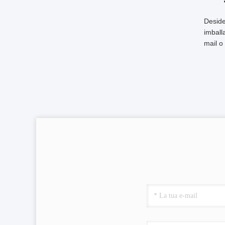
Deside
imball
mail o