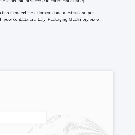
me le scatole di succo e le cartoncini di latte).
 tipo di macchine di laminazione a estrusione per
ish,puoi contattarci a Laiyi Packaging Machinery via e-