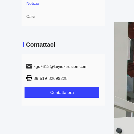
Notizie
Casi
Contattaci
xgs7613@laiyiextrusion.com
86-519-82699228
Contatta ora