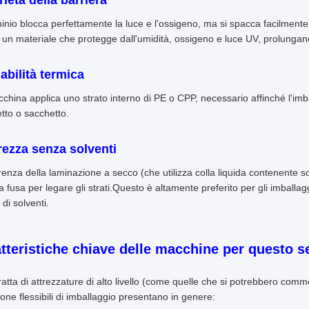
ietà della barriera
minio blocca perfettamente la luce e l'ossigeno, ma si spacca facilment
 un materiale che protegge dall'umidità, ossigeno e luce UV, prolungan
labilità termica
china applica uno strato interno di PE o CPP, necessario affinché l'imb
tto o sacchetto.
rezza senza solventi
renza della laminazione a secco (che utilizza colla liquida contenente sol
a fusa per legare gli strati.Questo è altamente preferito per gli imballagg
 di solventi.
tteristiche chiave delle macchine per questo s
tratta di attrezzature di alto livello (come quelle che si potrebbero comm
ione flessibili di imballaggio presentano in genere: