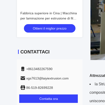
Fabbrica superiore in Cina | Macchina
per laminazione per estrusione di film a
rilascio di griglia
Ottieni il miglior prezzo
CONTATTACI
+8613482267590
Attrezzat
xgs7613@laiyiextrusion.com
la Str
86-519-82699228
composito
Contatta ora
uniscono 