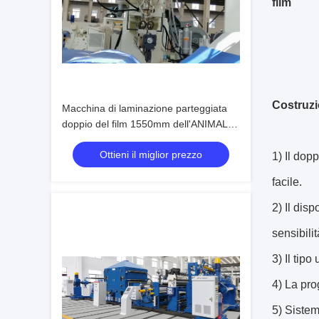
film
Costruzio
Macchina di laminazione parteggiata
doppio del film 1550mm dell'ANIMALE
DOMESTICO di EVA Coating del PE
Ottieni il miglior prezzo
1)
Il dopp
facile.
2) Il dis
sensibili
3) Il tip
4) La pro
5) Sistema