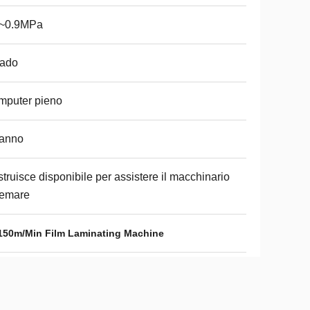
6~0.9MPa
dado
mputer pieno
 anno
truisce disponibile per assistere il macchinario
remare
150m/Min Film Laminating Machine