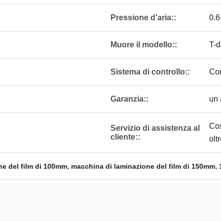
Pressione d'aria::
0.
Muore il modello::
T-
Sistema di controllo::
Co
Garanzia::
un
Cos
Servizio di assistenza al
cliente::
olt
,
,
ne del film di 100mm
macchina di laminazione del film di 150mm