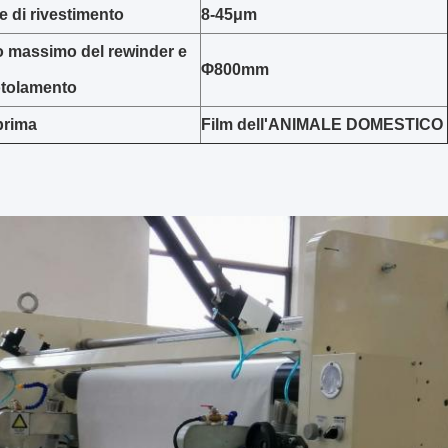
 di rivestimento
8-45μm
o massimo del rewinder e
Φ800mm
otolamento
prima
Film dell'ANIMALE DOMESTICO