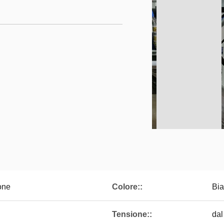
one
Colore::
Bia
Tensione::
dal