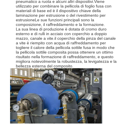
pneumatico a ruota e alcuni altri dispositivi.Viene
Macchina di rivestimento dell'estrusione
utilizzato per combinare la pellicola di foglio fusa con
materiali di base ed è il dispositivo chiave della
laminazione per estrusione o del rivestimento per
macchina di rivestimento di carta
estrusioneLe sue funzioni principali sono la
composizione, il raffreddamento e la formazione.
Il doppio ha parteggiato macchina di laminazione
La sua linea di produzione è dotata di cromo duro
esterno e di rulli in acciaio con coperchio a doppio
mazzo, canale a vite.il coperchio della pinza del canale
Pezzi meccanici della laminazione
a vite è riempito con acqua di raffreddamento per
togliere il calore della pellicola sottile fusa in modo che
la pellicola sottile composita possa ottenere un ottimo
Macchina del tessuto soffiata colata
risultato nella formazione di raffreddamento, e questo
migliora notevolmente la robustezza, la levigatezza e la
bellezza esterna del composito.