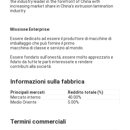
the industry leader in the forefront of China with
increasing market share in China's extrusion lamination
industry.
Missione Enterprise:
Essere dedicato ad essere il produttore di macchine di
imballaggio che può fornire il primo
macchina di classe e servizio al mondo.
Essere fondato sull'onestà, essere molto apprezzato e
fidato da tutte le parti interessate e rendere
contributi alla società.
Informazioni sulla fabbrica
Principali mercati
Reddito totale (%)
Mercato interno
40.00%
Medio Oriente
5.00%
Asia meridionale
5.00%
America del Sud
5.00%
Europa meridionale
3.00%
Termini commerciali
Asia orientale
3.00%
Nord America
2.00%