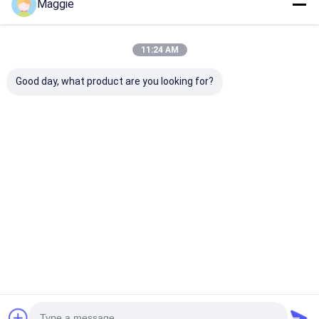
Maggie
11:24 AM
Good day, what product are you looking for?
Macchina
Macchina
Macchina
laminatrice per
laminatrice per
laminatrice pe
estrusione di nastro
estrusione di carta
estrusione di 
adesivo di alto valore
su un lato di alto
rilascio bifacc
valore
alto valore
Miglior prezzo
Miglior prezzo
Miglior pr
Casa
Circa noi
Contattaci
Desktop Site
Mappa del sito
Politica sulla privacy
Qualità
Macchina ricoprente della laminazione dell'estrusione
Fabbrica cinese.Copyright © 2026 JIANGSU LAIYI PACKING
MACHINERY CO.,LTD.. All Rights Reserved.