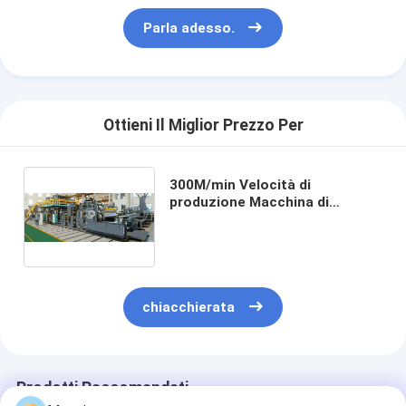
Parla adesso.
Ottieni Il Miglior Prezzo Per
300M/min Velocità di
produzione Macchina di
laminazione per rivestimento
di carta a coppe a doppia
faccia per estrussione
chiacchierata
Prodotti Raccomandati