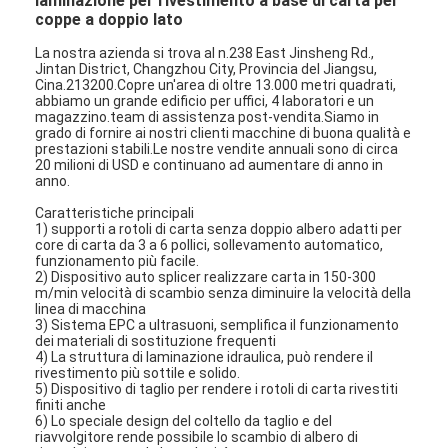
laminazione per rivestimento a base di carta per
coppe a doppio lato
La nostra azienda si trova al n.238 East Jinsheng Rd.,
Jintan District, Changzhou City, Provincia del Jiangsu,
Cina.213200.Copre un'area di oltre 13.000 metri quadrati,
abbiamo un grande edificio per uffici, 4 laboratori e un
magazzino.team di assistenza post-vendita.Siamo in
grado di fornire ai nostri clienti macchine di buona qualità e
prestazioni stabili.Le nostre vendite annuali sono di circa
20 milioni di USD e continuano ad aumentare di anno in
anno.
Caratteristiche principali
1) supporti a rotoli di carta senza doppio albero adatti per
core di carta da 3 a 6 pollici, sollevamento automatico,
funzionamento più facile.
2) Dispositivo auto splicer realizzare carta in 150-300
m/min velocità di scambio senza diminuire la velocità della
linea di macchina
3) Sistema EPC a ultrasuoni, semplifica il funzionamento
dei materiali di sostituzione frequenti
4) La struttura di laminazione idraulica, può rendere il
rivestimento più sottile e solido.
5) Dispositivo di taglio per rendere i rotoli di carta rivestiti
finiti anche
6) Lo speciale design del coltello da taglio e del
riavvolgitore rende possibile lo scambio di albero di