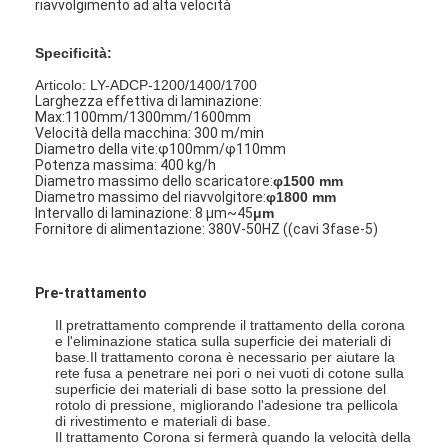
riavvolgimento ad alta velocità
Specificità:
Articolo: LY-ADCP-1200/1400/1700
Larghezza effettiva di laminazione:
Max:1100mm/1300mm/1600mm
Velocità della macchina: 300 m/min
Diametro della vite:φ100mm/φ110mm
Potenza massima: 400 kg/h
Diametro massimo dello scaricatore:
φ1500 mm
Diametro massimo del riavvolgitore:
φ1800 mm
Intervallo di laminazione: 8 μm~45
μm
Fornitore di alimentazione: 380V-50HZ ((cavi 3fase-5)
Pre-trattamento
Il pretrattamento comprende il trattamento della corona
Casa
e l'eliminazione statica sulla superficie dei materiali di
base.Il trattamento corona è necessario per aiutare la
rete fusa a penetrare nei pori o nei vuoti di cotone sulla
Prodotti
superficie dei materiali di base sotto la pressione del
rotolo di pressione, migliorando l'adesione tra pellicola
di rivestimento e materiali di base.
Circa noi
Il trattamento Corona si fermerà quando la velocità della