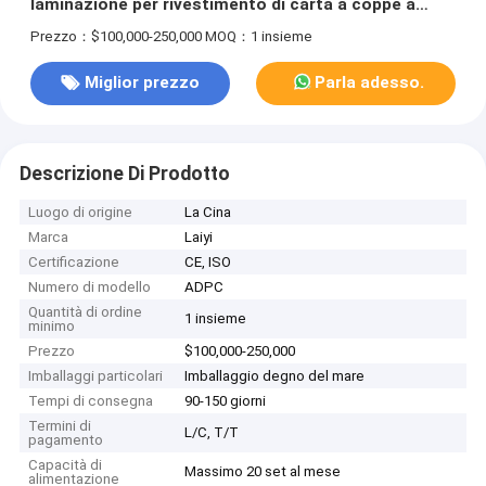
laminazione per rivestimento di carta a coppe a
doppia faccia per estrussione
Prezzo：$100,000-250,000
MOQ：1 insieme
Miglior prezzo
Parla adesso.
Descrizione Di Prodotto
Luogo di origine
La Cina
Marca
Laiyi
Certificazione
CE, ISO
Numero di modello
ADPC
Quantità di ordine
1 insieme
minimo
Prezzo
$100,000-250,000
Imballaggi particolari
Imballaggio degno del mare
Tempi di consegna
90-150 giorni
Termini di
L/C, T/T
pagamento
Capacità di
Massimo 20 set al mese
alimentazione