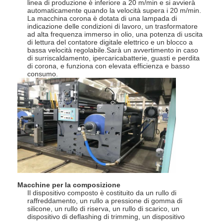
linea di produzione è inferiore a 20 m/min e si avvierà
Giro della fabbrica
automaticamente quando la velocità supera i 20 m/min.
La macchina corona è dotata di una lampada di
indicazione delle condizioni di lavoro, un trasformatore
Controllo di qualità
ad alta frequenza immerso in olio, una potenza di uscita
di lettura del contatore digitale elettrico e un blocco a
bassa velocità regolabile.Sarà un avvertimento in caso
Contattici
di surriscaldamento, ipercaricabatterie, guasti e perdita
di corona, e funziona con elevata efficienza e basso
consumo.
Notizia
Macchina ricoprente della laminazione dell'estrusione
Macchina di laminazione dell'estrusione
macchina di laminazione del film
macchina di plastica della laminazione
Macchine per la composizione
Il dispositivo composto è costituito da un rullo di
raffreddamento, un rullo a pressione di gomma di
Macchina della laminazione del rivestimento
silicone, un rullo di riserva, un rullo di scarico, un
dispositivo di deflashing di trimming, un dispositivo