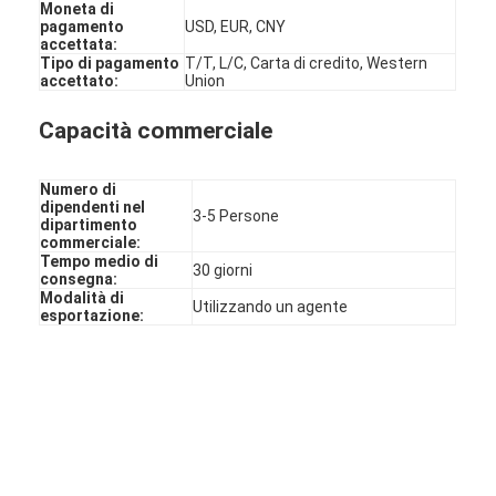
Asia sudorientale
1.00%
Moneta di
Europa settentrionale
1.00%
pagamento
USD, EUR, CNY
Europa orientale
accettata:
1.00%
Oceania
Tipo di pagamento
T/T, L/C, Carta di credito, Western
1.00%
accettato:
Union
America Centrale
1.00%
Europa occidentale
1.00%
Africa
1.00%
Capacità commerciale
Numero di
dipendenti nel
3-5 Persone
dipartimento
commerciale:
Tempo medio di
30 giorni
consegna:
Modalità di
Utilizzando un agente
esportazione: