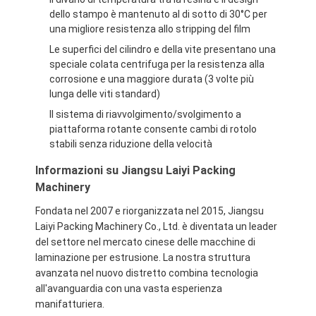
Macchina di rivestimento dell'estrusione
dello stampo è mantenuto al di sotto di 30°C per
una migliore resistenza allo stripping del film
macchina di rivestimento di carta
Le superfici del cilindro e della vite presentano una
speciale colata centrifuga per la resistenza alla
Il doppio ha parteggiato macchina di laminazione
corrosione e una maggiore durata (3 volte più
lunga delle viti standard)
Pezzi meccanici della laminazione
Il sistema di riavvolgimento/svolgimento a
piattaforma rotante consente cambi di rotolo
Macchina del tessuto soffiata colata
stabili senza riduzione della velocità
Informazioni su Jiangsu Laiyi Packing
Machinery
Fondata nel 2007 e riorganizzata nel 2015, Jiangsu
Laiyi Packing Machinery Co., Ltd. è diventata un leader
del settore nel mercato cinese delle macchine di
laminazione per estrusione. La nostra struttura
avanzata nel nuovo distretto combina tecnologia
all'avanguardia con una vasta esperienza
manifatturiera.