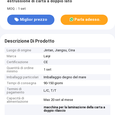
estrussione di carta a doppio lato
MOQ：1 set
Miglior prezzo
Parla adesso.
Descrizione Di Prodotto
Luogo di origine
Jintan, Jiangsu, Cina
Marca
Laiyi
Certificazione
CE
Quantità di ordine
1 set
minimo
Imballaggi particolari
Imballaggio degno del mare
Tempi di consegna
90-150 giorni
Termini di
L/C, T/T
pagamento
Capacità di
Max 20 set al mese
alimentazione
macchina per la laminazione della carta a
doppio rilascio
,