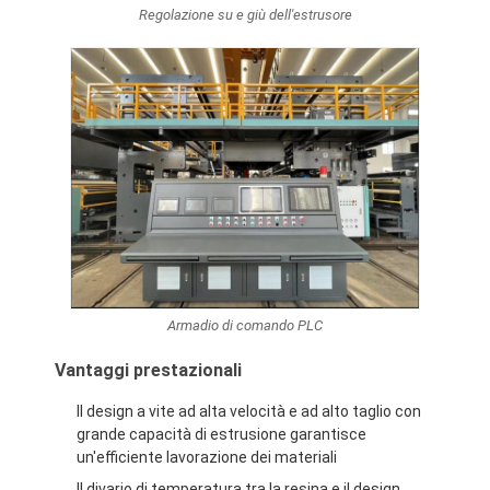
Regolazione su e giù dell'estrusore
Giro della fabbrica
Controllo di qualità
Contattici
Notizia
Macchina ricoprente della laminazione dell'estrusione
Macchina di laminazione dell'estrusione
Armadio di comando PLC
macchina di laminazione del film
Vantaggi prestazionali
macchina di plastica della laminazione
Il design a vite ad alta velocità e ad alto taglio con
grande capacità di estrusione garantisce
Macchina della laminazione del rivestimento
un'efficiente lavorazione dei materiali
Il divario di temperatura tra la resina e il design