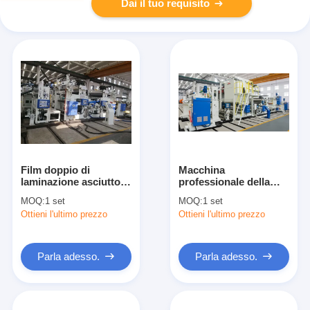
Dai il tuo requisito
Film doppio di
Macchina
laminazione asciutto
professionale della
ad alta velocità di
laminazione
MOQ:
1 set
MOQ:
1 set
strato della macchina
dell'estrusione,
Ottieni l'ultimo prezzo
Ottieni l'ultimo prezzo
di plastica della
macchina meccanica
laminazione
della laminazione del
pe
Parla adesso.
Parla adesso.