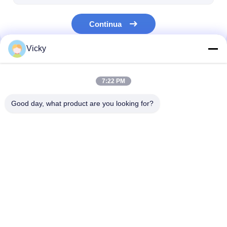
Continua
Vicky
Le Nostre Categorie
7:22 PM
Good day, what product are you looking for?
Macchina ricoprente
Macchina di
macchina di
della laminazione
laminazione
laminazione de
dell'estrusione
dell'estrusione
Casa
Circa noi
Contattaci
Desktop Site
Mappa del sito
Politica sulla privacy