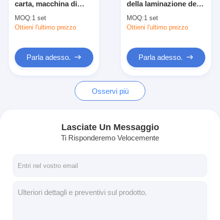
carta, macchina di
della laminazione del
Macchina di rivestimento dell'estrusione
laminazione
tessuto dei pp con il
MOQ:
1 set
MOQ:
1 set
industriale asciutta del
dispositivo automatico
Ottieni l'ultimo prezzo
macchina di rivestimento di carta
Ottieni l'ultimo prezzo
film
della giuntatrice
Il doppio ha parteggiato macchina di laminazione
Parla adesso.
Parla adesso.
Pezzi meccanici della laminazione
Osservi più
Macchina del tessuto soffiata colata
Lasciate Un Messaggio
Ti Risponderemo Velocemente