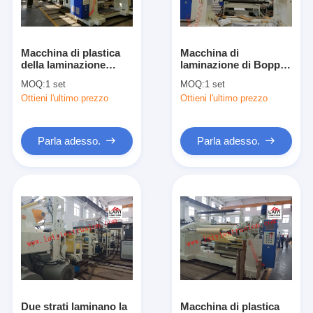
Giro della fabbrica
Controllo di qualità
Macchina di plastica
Macchina di
della laminazione
laminazione di Bopp
Contattici
dell'espulsore
del film della
MOQ:
1 set
MOQ:
1 set
automatico di
laminazione dello
Ottieni l'ultimo prezzo
Ottieni l'ultimo prezzo
rendimento elevato
strato di plastica di
Notizia
con progettazione
plastica termico della
speciale della vite in
macchina
bianco ed in blu
Parla adesso.
Parla adesso.
Macchina ricoprente della laminazione dell'estrusione
Macchina di laminazione dell'estrusione
macchina di laminazione del film
macchina di plastica della laminazione
Macchina della laminazione del rivestimento
Due strati laminano la
Macchina di plastica