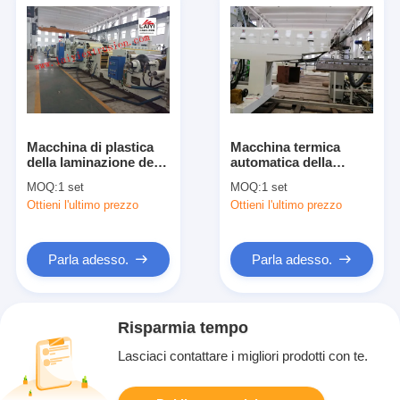
Macchina di plastica
Macchina termica
della laminazione della
automatica della
colata calda
laminazione di
MOQ:
1 set
MOQ:
1 set
automatica con il
operazione semplice
Ottieni l'ultimo prezzo
Ottieni l'ultimo prezzo
sistema di
per il centro di carta a
raffreddamento rapido
3-6 pollici
in bianco ed in blu
Parla adesso.
Parla adesso.
Risparmia tempo
Lasciaci contattare i migliori prodotti con te.