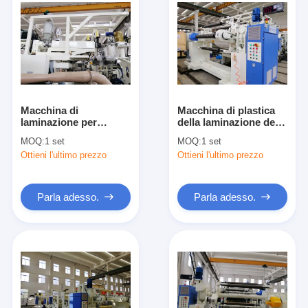
Macchina di
Macchina di plastica
laminazione per
della laminazione della
l'affare, laminatoio del
laminazione a caldo
MOQ:
1 set
MOQ:
1 set
foglio di alluminio
termica automatica
Ottieni l'ultimo prezzo
Ottieni l'ultimo prezzo
laminato dello strato
con controllo della
380V
temperatura preciso
Parla adesso.
Parla adesso.
Casa
Prodotti
Circa noi