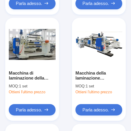
Parla adesso.
Parla adesso.
Macchina di
Macchina della
laminazione della
laminazione
laminazione della
dell'espulsore del film
MOQ:
1 set
MOQ:
1 set
macchina del PE dello
del PE, macchina di
Ottieni l'ultimo prezzo
Ottieni l'ultimo prezzo
strato di plastica
laminazione
automatico ad alta
d'imballaggio della
velocità della schiuma
stagnola
Parla adesso.
Parla adesso.