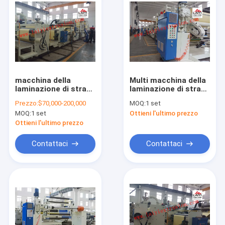
macchina della
Multi macchina della
laminazione di strato
laminazione di strato
di velocità 300m/Min,
di strato,
Prezzo:
$70,000-200,000
MOQ:
1 set
macchina di
laminazione
MOQ:
1 set
Ottieni l'ultimo prezzo
laminazione di
automatica
grande dimensione di
Ottieni l'ultimo prezzo
spessore di 8-45μM
Contattaci
Contattaci
Casa
Prodotti
Circa noi