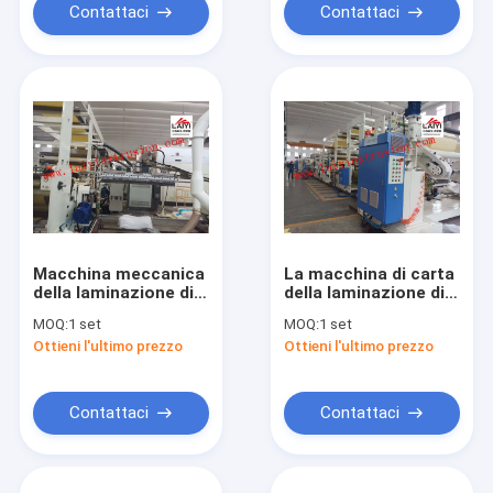
Contattaci
Contattaci
Macchina meccanica
La macchina di carta
della laminazione di
della laminazione di
strato, grande
strato di alta
MOQ:
1 set
MOQ:
1 set
macchina di
precisione, sventa la
Ottieni l'ultimo prezzo
Ottieni l'ultimo prezzo
laminazione di CA
grande macchina di
Digital
laminazione
Contattaci
Contattaci