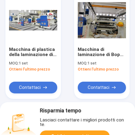
Macchina di plastica
Macchina di
della laminazione di
laminazione di Bopp
alta efficienza,
del film della
MOQ:
1 set
MOQ:
1 set
macchina meccanica
laminazione dello
Ottieni l'ultimo prezzo
Ottieni l'ultimo prezzo
della laminazione di
strato di plastica di
strato
plastica termico
della macchina
Contattaci
Contattaci
Risparmia tempo
Lasciaci contattare i migliori prodotti con
te.