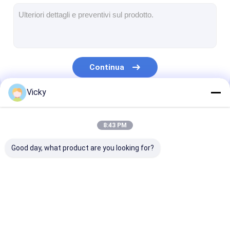
Macchina di rivestimento dell'estrusione
macchina di rivestimento di carta
Il doppio ha parteggiato macchina di laminazione
Continua
Pezzi meccanici della laminazione
Vicky
Macchina del tessuto soffiata colata
Le Nostre Categorie
8:43 PM
Good day, what product are you looking for?
Macchina ricoprente
Macchina di
macchina di
della laminazione
laminazione
laminazione de
dell'estrusione
dell'estrusione