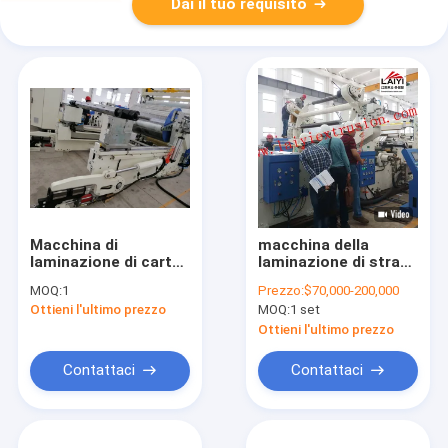
Dai il tuo requisito
Macchina di
macchina della
laminazione di carta
laminazione di strato
della doppia
della carta 380V per
MOQ:
1
Prezzo:
$70,000-200,000
estrusione laterale
la produzione della
Ottieni l'ultimo prezzo
MOQ:
1 set
della tazza con
carta della tazza di
ISO9001 certificato
caffè
Ottieni l'ultimo prezzo
Contattaci
Contattaci