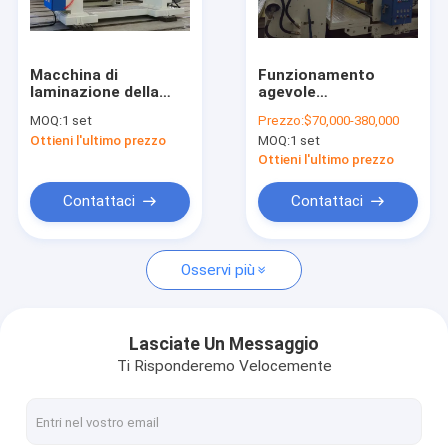
Giro della fabbrica
Controllo di qualità
Macchina di
Funzionamento
laminazione della
agevole
Contattici
laminazione della
Laminamento
MOQ:
1 set
Prezzo:
$70,000-380,000
macchina del PE
Risparmio energetico
Ottieni l'ultimo prezzo
MOQ:
1 set
dello strato di
e risparmio di spazio
Notizia
plastica automatico
con dispositivo di
Ottieni l'ultimo prezzo
ad alta velocità della
pretrattamento e
schiuma
dispositivi di taglio
Contattaci
Contattaci
perline
Macchina ricoprente della laminazione dell'estrusione
Osservi più
Macchina di laminazione dell'estrusione
macchina di laminazione del film
Lasciate Un Messaggio
Ti Risponderemo Velocemente
macchina di plastica della laminazione
Macchina della laminazione del rivestimento