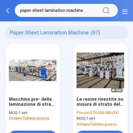
Paper Sheet Lamination Machine
(87)
Macchina pre- della
Le resine rivestite su
laminazione di strato
misura di strato della
della carta patinata
macchina di carta
MOQ:
1 set
Prezzo:
$70,000-380,000
dell'ANIMALE
della laminazione
Ottieni l'ultimo prezzo
MOQ:
1 set
DOMESTICO con
gradiscono
controllo di tensione
LDPE/LLDPE/PP/EVA
Ottieni l'ultimo prezzo
costante