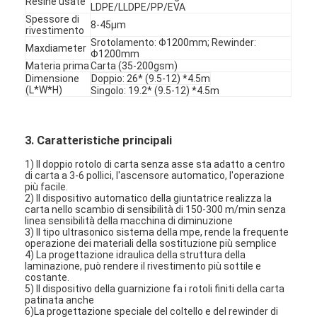
Resine usate
LDPE/LLDPE/PP/EVA
Spessore di
8-45μm
rivestimento
Srotolamento: Φ1200mm; Rewinder:
Maxdiameter
Φ1200mm
Materia prima
Carta (35-200gsm)
Dimensione
Doppio: 26* (9.5-12) *4.5m
(L*W*H)
Singolo: 19.2* (9.5-12) *4.5m
3. Caratteristiche principali
1) Il doppio rotolo di carta senza asse sta adatto a centro
di carta a 3-6 pollici, l'ascensore automatico, l'operazione
più facile.
2) Il dispositivo automatico della giuntatrice realizza la
carta nello scambio di sensibilità di 150-300 m/min senza
linea sensibilità della macchina di diminuzione
3) Il tipo ultrasonico sistema della mpe, rende la frequente
Casa
operazione dei materiali della sostituzione più semplice
4) La progettazione idraulica della struttura della
laminazione, può rendere il rivestimento più sottile e
Prodotti
costante.
5) Il dispositivo della guarnizione fa i rotoli finiti della carta
Circa noi
patinata anche
6)La progettazione speciale del coltello e del rewinder di