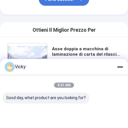
Ottieni Il Miglior Prezzo Per
Asse doppia a macchina di
laminazione di carta del rilascio
automatico - meno rotolo di
carta sta il singolo T-dado del
Vicky
singolo srew
9:31 AM
chiacchierata
Good day, what product are you looking for?
Prodotti Raccomandati