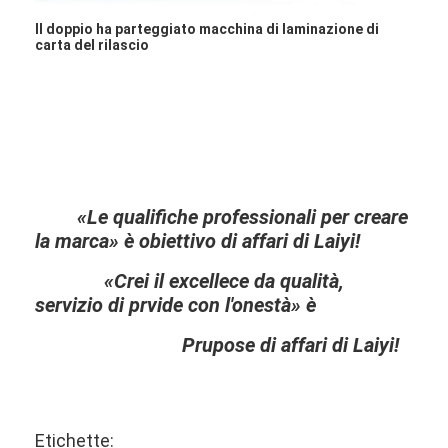
Macchina di rivestimento dell'estrusione
Il doppio ha parteggiato macchina di laminazione di
carta del rilascio
macchina di rivestimento di carta
Il doppio ha parteggiato macchina di laminazione
Pezzi meccanici della laminazione
Macchina del tessuto soffiata colata
«Le qualifiche professionali per creare
la marca» è obiettivo di affari di Laiyi!
«Crei il excellece da qualità,
servizio di prvide con l'onestà» è
Prupose di affari di Laiyi!
Etichette: