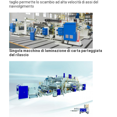
taglio permette lo scambio ad alta velocità di assi del
Giro della fabbrica
riavvolgimento
Controllo di qualità
Contattici
Notizia
Singola macchina di laminazione di carta parteggiata
del rilascio
Macchina ricoprente della laminazione dell'estrusione
Macchina di laminazione dell'estrusione
macchina di laminazione del film
macchina di plastica della laminazione
Macchina della laminazione del rivestimento