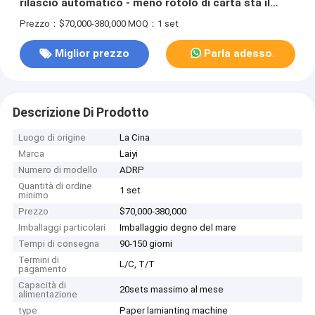
rilascio automatico - meno rotolo di carta sta il
singolo T-dado del singolo srew
Prezzo：$70,000-380,000
MOQ：1 set
Miglior prezzo
Parla adesso.
Descrizione Di Prodotto
Luogo di origine
La Cina
Marca
Laiyi
Numero di modello
ADRP
Quantità di ordine
1 set
minimo
Prezzo
$70,000-380,000
Imballaggi particolari
Imballaggio degno del mare
Tempi di consegna
90-150 giorni
Termini di
L/C, T/T
pagamento
Capacità di
20sets massimo al mese
alimentazione
type
Paper lamianting machine