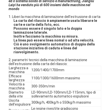
ed il sistema solido di servizio e manufactruing, Jiangsu
Laiyi ha venduto più di 600 insiemi delle macchine nel
mondo
1. Liberi la macchina di laminazione dell'estrusione di carta
La carta del rilascio è ampiamente usata liberare le
carte e carte della foto, ecc.
Possono essere il singolo lato e la doppia
laminazione laterale.
Inoltre facciamo la macchina su misura.
La linea può essere linea nomal o ad alta velocità.
Ciò è uno svolgimento automatico di doppia della
stazione iniziativa di caduta e linea del
riavvolgimento.
2. parametri tecnici della macchina di laminazione
dell'estrusione della carta del rilascio:
Larghezza a
1200/1400/1700mm
macchina
Efficace
1100/1300/1600mm massimo
larghezza
Velocità a
300-350m/min
macchina
Diametro
LD-90mm/LD-100mm/LD-115mm, tipo di
della vite
sollevamento automatico espulsore
Uscita
300kg/h, 400kg/h o 550kg/h massimo
dell'espulsore
Le resine rivestite gradiscono