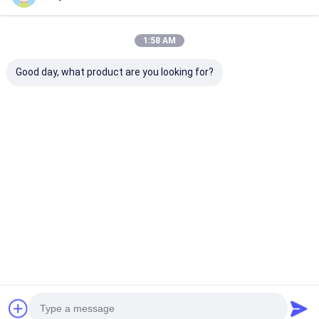
1:58 AM
Good day, what product are you looking for?
Macchina
Macchina di
La migliore fa
laminatrice per
laminazione
cinese | Macch
estrusione di film di
parteggiata doppio
laminatrice pe
alto valore e ad alta
del film 1550mm
estrusione di f
funzionalità
dell'ANIMALE
laminazione
Miglior prezzo
Miglior prezzo
Miglior pr
DOMESTICO di EVA
Coating del PE
Casa
Circa noi
Contattaci
Desktop Site
Mappa del sito
Politica sulla privacy
Qualità
Macchina ricoprente della laminazione dell'estrusione
Fabbrica cinese.Copyright © 2026 JIANGSU LAIYI PACKING
MACHINERY CO.,LTD.. All Rights Reserved.