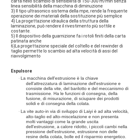
carta nello scambio di sensibilità di 150-300 m/min senza
Giro della fabbrica
linea sensibilità della macchina di diminuzione
3) Il tipo ultrasonico sistema della mpe, rende la frequente
operazione dei materiali della sostituzione più semplice
Controllo di qualità
4) La progettazione idraulica della struttura della
laminazione, può rendere il rivestimento più sottile e
costante.
Contattici
5) Il dispositivo della guarnizione fa i rotoli finiti della carta
patinata anche
6)La progettazione speciale del coltello e del rewinder di
Notizia
taglio permette lo scambio ad alta velocità di assi del
riavvolgimento
Espulsore
Macchina ricoprente della laminazione dell'estrusione
La macchina dell'estrusione è la chiave
·
dell'attrezzatura di laminazione dell'estrusione e
consiste della vite, del barilotto e del meccanismo di
Macchina di laminazione dell'estrusione
trasmissione. Ha le funzioni di consegna, della
fusione, di misurazione, di sciupare dei prodotti
macchina di laminazione del film
solidi e di consegna della colata.
La vite auto-in via di sviluppo di Laiyi è ad alta velocità,
·
macchina di plastica della laminazione
alto-taglio ed alto-miscelazione e non presenta
molti vantaggi come la grande uscita
dell'estrusione, a calore ridotto, i piccoli cambi nella
Macchina della laminazione del rivestimento
pressione dell'estrusione, estrusione non delle
resine della colata, bolle ed il risparmio energetico.