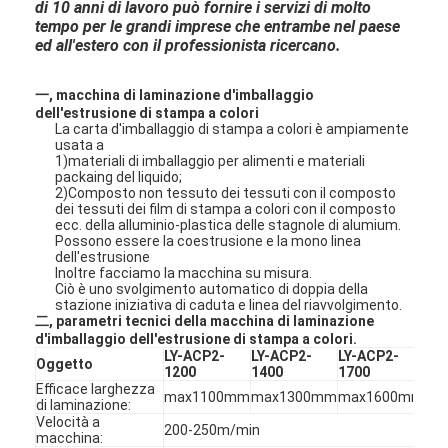
di 10 anni di lavoro può fornire i servizi di molto
tempo per le grandi imprese che entrambe nel paese
ed all'estero con il professionista ricercano.
一, macchina di laminazione d'imballaggio
dell'estrusione di stampa a colori
La carta d'imballaggio di stampa a colori è ampiamente
usata a
1)materiali di imballaggio per alimenti e materiali
packaing del liquido;
2)Composto non tessuto dei tessuti con il composto
dei tessuti dei film di stampa a colori con il composto
ecc. della alluminio-plastica delle stagnole di alumium.
Possono essere la coestrusione e la mono linea
dell'estrusione
Inoltre facciamo la macchina su misura.
Ciò è uno svolgimento automatico di doppia della
stazione iniziativa di caduta e linea del riavvolgimento.
二, parametri tecnici della macchina di laminazione
d'imballaggio dell'estrusione di stampa a colori.
LY-ACP2-
LY-ACP2-
LY-ACP2-
LY
Oggetto
1200
1400
1700
22
Efficace larghezza
max1100mm
max1300mm
max1600mm
ma
di laminazione:
Velocità a
200-250m/min
macchina: