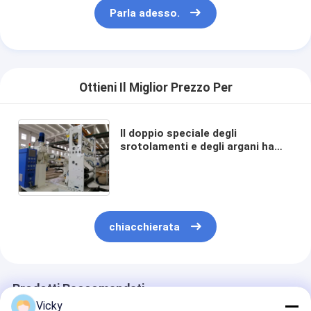
Parla adesso.
Ottieni Il Miglior Prezzo Per
Il doppio speciale degli
srotolamenti e degli argani ha
parteggiato larghezza di
laminazione della macchina
1100/1300/1600/2100/2400mm
chiacchierata
Prodotti Raccomandati
Vicky