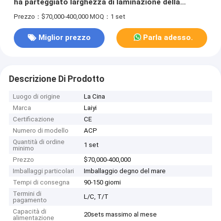
ha parteggiato larghezza di laminazione della
macchina 1100/1300/1600/2100/2400mm
Prezzo：$70,000-400,000
MOQ：1 set
Miglior prezzo
Parla adesso.
Descrizione Di Prodotto
Luogo di origine
La Cina
Marca
Laiyi
Certificazione
CE
Numero di modello
ACP
Quantità di ordine
1 set
minimo
Prezzo
$70,000-400,000
Imballaggi particolari
Imballaggio degno del mare
Tempi di consegna
90-150 giorni
Termini di
L/C, T/T
pagamento
Capacità di
20sets massimo al mese
alimentazione