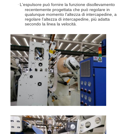
Macchina di rivestimento dell'estrusione
L'espulsore può fornire la funzione disollevamento
·
recentemente progettata che può regolare in
qualunque momento l'altezza di intercapedine, a
macchina di rivestimento di carta
regolare l'altezza di intercapedine, più adatta
secondo la linea la velocità.
Il doppio ha parteggiato macchina di laminazione
Pezzi meccanici della laminazione
Macchina del tessuto soffiata colata