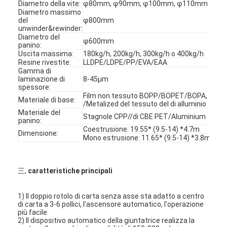
Diametro della vite:
φ80mm, φ90mm, φ100mm, φ110mm
Diametro massimo
del
φ800mm
unwinder&rewinder:
Diametro del
φ600mm
panino:
Uscita massima:
180kg/h, 200kg/h, 300kg/h o 400kg/h
Resine rivestite:
LLDPE/LDPE/PP/EVA/EAA
Gamma di
laminazione di
8-45μm
spessore:
Film non tessuto BOPP/BOPET/BOPA, ecc (
Materiale di base:
/Metalized del tessuto del di alluminio
Materiale del
Stagnole CPP//di CBE PET/Aluminium
panino:
Coestrusione: 19.55* (9.5-14) *4.7m
Dimensione:
Mono estrusione: 11.65* (9.5-14) *3.8m
Casa
三,
caratteristiche principali
Prodotti
1) Il doppio rotolo di carta senza asse sta adatto a centro
di carta a 3-6 pollici, l'ascensore automatico, l'operazione
più facile.
Circa noi
2) Il dispositivo automatico della giuntatrice realizza la