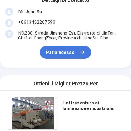
Dettagli Di Contatto
Giro della fabbrica
Mr. John Xu
Controllo di qualità
+8613482267590
Contattici
NO.238, Strada Jinsheng Est, Distretto di JinTan,
Città di ChangZhou, Provincia di JiangSu, Cina
Notizia
Parla adesso.
Macchina ricoprente della laminazione dell'estrusione
Macchina di laminazione dell'estrusione
Ottieni Il Miglior Prezzo Per
macchina di laminazione del film
L'attrezzatura di
laminazione industriale
macchina di plastica della laminazione
380V di alta precisione per i
pp tessuti insacca
Macchina della laminazione del rivestimento