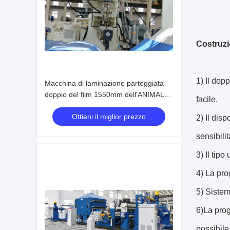
Costruzio
1)
Il dopp
Macchina di laminazione parteggiata
doppio del film 1550mm dell'ANIMALE
facile.
DOMESTICO di EVA Coating del PE
Ottieni il miglior prezzo
2) Il dis
sensibili
3) Il tip
4) La pro
5) Sistema
6)La prog
possibile