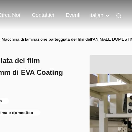
Circa Noi
Contattici
Eventi
Italian
Macchina di laminazione parteggiata del film dell'ANIMALE DOMEST
ata del film
m di EVA Coating
m
nimale domestico