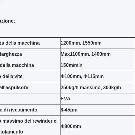
azione:
za della macchina
1200mm, 1550mm
 larghezza
Max1100mm, 1400mm
 della macchina
150m/min
 della vite
Φ100mm, Φ115mm
ell'espulsore
250kg/h massimo, 300kg/h
EVA
 di rivestimento
8-45μm
o massimo del rewinder e
Φ800mm
otolamento