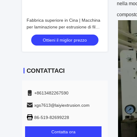
nella mod
composto
Fabbrica superiore in Cina | Macchina
per laminazione per estrusione di film a
rilascio di griglia
Ottieni il miglior prezzo
CONTATTACI
+8613482267590
xgs7613@laiyiextrusion.com
86-519-82699228
Contatta ora