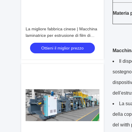
Materia 
La migliore fabbrica cinese | Macchina
laminatrice per estrusione di film di
laminazione
Ottieni il miglior prezzo
Macchin
Il dis
sostegno,
dispositi
dell'estr
La sua
della cop
del witth 