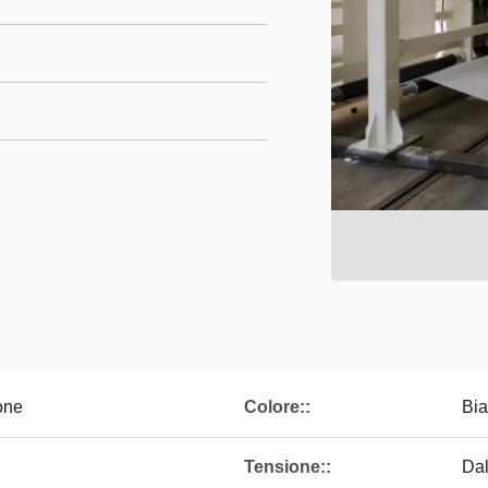
one
Colore::
Bia
Tensione::
Dal