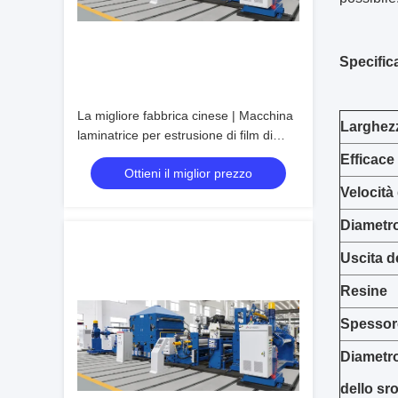
Specific
La migliore fabbrica cinese | Macchina
Larghez
laminatrice per estrusione di film di
laminazione
Efficace
Ottieni il miglior prezzo
Velocità
Diametro
Uscita d
Resine
Spessore
Diametr
dello sr