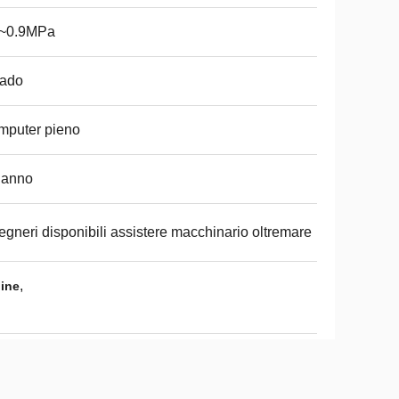
6~0.9MPa
dado
mputer pieno
 anno
egneri disponibili assistere macchinario oltremare
,
ine