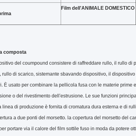
Film dell'ANIMALE DOMESTICO
prima
a composta
positivo del coumpound consistere di raffreddare rullo, il rullo di
 rullo di scarico, sistemante sbavando dispositivo, il dispositiv
vi. È usato per combinare la pellicola fusa con le materie prime 
usione o del rivestimento dell'estrusione. Le sue funzioni princip
 linea di produzione è fornita di cromatura dura esterna e di rulli
ertura a due ponti del morsetto. la copertura del morsetto del ca
per portare via il calore del film sottile fuso in moda da potere ot