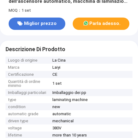
dell'ascensore automatico, macchina di laminazione
del laminatore di calore della schiuma del PE
MOQ：1 set
Miglior prezzo
Parla adesso.
Descrizione Di Prodotto
Luogo di origine
La Cina
Marca
Laiyi
Certificazione
CE
Quantità di ordine
1 set
minimo
Imballaggi particolari
Imballaggio dei pp
type
laminating machine
condition
new
automatic grade
automatic
driven type
mechanical
voltage
380V
lifetime
more than 10 years