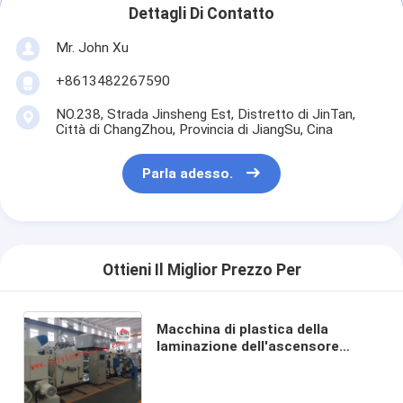
Dettagli Di Contatto
Giro della fabbrica
Mr. John Xu
Controllo di qualità
+8613482267590
Contattici
NO.238, Strada Jinsheng Est, Distretto di JinTan,
Città di ChangZhou, Provincia di JiangSu, Cina
Notizia
Parla adesso.
Macchina ricoprente della laminazione dell'estrusione
Macchina di laminazione dell'estrusione
Ottieni Il Miglior Prezzo Per
macchina di laminazione del film
Macchina di plastica della
macchina di plastica della laminazione
laminazione dell'ascensore
automatico, macchina di
Macchina della laminazione del rivestimento
laminazione del laminatore di
calore della schiuma del PE