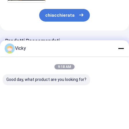
Macchina di rivestimento dell'estrusione
chiacchierata
macchina di rivestimento di carta
Il doppio ha parteggiato macchina di laminazione
Prodotti Raccomandati
Pezzi meccanici della laminazione
Vicky
Macchina del tessuto soffiata colata
9:18 AM
Good day, what product are you looking for?
Flexible Packaging
Macchina termica
Macchina di
Tandem Co-
automatica della
laminazione d
extrusion
laminazione di
del film della
Laminating Machine
operazione semplice
laminazione de
per il centro di carta
strato di plast
Miglior prezzo
Miglior prezzo
Miglior pr
a 3-6 pollici
plastica termi
della macchin